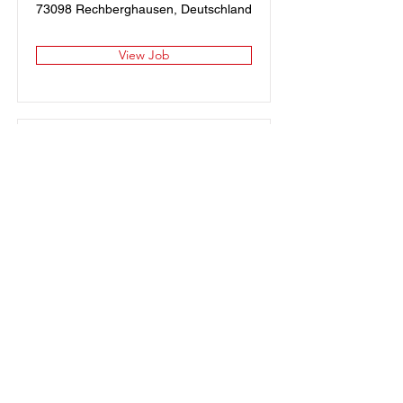
73098 Rechberghausen, Deutschland
View Job
Arzt/Ärztin in
Weiterbildung für
Allgemeinmedizin
73098 Rechberghausen, Deutschland
View Job